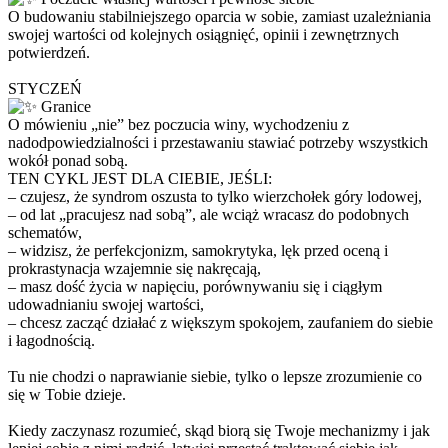
O budowaniu stabilniejszego oparcia w sobie, zamiast uzależniania
swojej wartości od kolejnych osiągnięć, opinii i zewnętrznych
potwierdzeń.
STYCZEŃ
Granice
O mówieniu „nie” bez poczucia winy, wychodzeniu z
nadodpowiedzialności i przestawaniu stawiać potrzeby wszystkich
wokół ponad sobą.
TEN CYKL JEST DLA CIEBIE, JEŚLI:
– czujesz, że syndrom oszusta to tylko wierzchołek góry lodowej,
– od lat „pracujesz nad sobą”, ale wciąż wracasz do podobnych
schematów,
– widzisz, że perfekcjonizm, samokrytyka, lęk przed oceną i
prokrastynacja wzajemnie się nakręcają,
– masz dość życia w napięciu, porównywaniu się i ciągłym
udowadnianiu swojej wartości,
– chcesz zacząć działać z większym spokojem, zaufaniem do siebie
i łagodnością.
Tu nie chodzi o naprawianie siebie, tylko o lepsze zrozumienie co
się w Tobie dzieje.
Kiedy zaczynasz rozumieć, skąd biorą się Twoje mechanizmy i jak