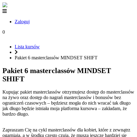
Zaloguj
0
Lista kursów
Pakiet 6 masterclassów MINDSET SHIFT
Pakiet 6 masterclassów MINDSET
SHIFT
Kupując pakiet masterclassów otrzymujesz dostęp do masterclassów
na żywo oraz dostęp do nagrań masterclassów i bonusów bez
ograniczeń czasowych – będziesz mogła do nich wracać tak długo
jak długo będzie istniała moja platforma kursowa – zakładam, że
bardzo długo.
Zapraszam Cię na cykl masterclassów dla kobiet, które z zewnątrz
ogarniają, a w środku często czują, że muszą jeszcze bardziej się