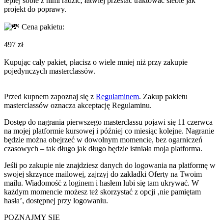
lepiej sobie z nimi radzić, łatwiej przestać traktować siebie jak
projekt do poprawy.
Cena pakietu:
497 zł
Kupując cały pakiet, płacisz o wiele mniej niż przy zakupie
pojedynczych masterclassów.
Przed kupnem zapoznaj się z
Regulaminem
. Zakup pakietu
masterclassów oznacza akceptację Regulaminu.
Dostęp do nagrania pierwszego masterclassu pojawi się 11 czerwca
na mojej platformie kursowej i później co miesiąc kolejne. Nagranie
będzie można obejrzeć w dowolnym momencie, bez ogarniczeń
czasowych – tak długo jak długo będzie istniała moja platforma.
Jeśli po zakupie nie znajdziesz danych do logowania na platformę w
swojej skrzynce mailowej, zajrzyj do zakładki Oferty na Twoim
mailu. Wiadomość z loginem i hasłem lubi się tam ukrywać. W
każdym momencie możesz też skorzystać z opcji ‚nie pamiętam
hasła’, dostępnej przy logowaniu.
POZNAJMY SIĘ