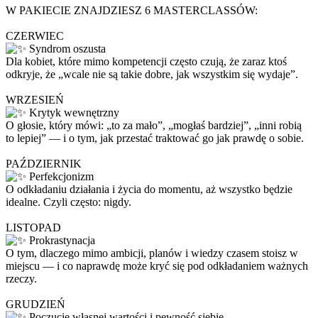
W PAKIECIE ZNAJDZIESZ 6 MASTERCLASSÓW:
CZERWIEC
Syndrom oszusta
Dla kobiet, które mimo kompetencji często czują, że zaraz ktoś
odkryje, że „wcale nie są takie dobre, jak wszystkim się wydaje”.
WRZESIEŃ
Krytyk wewnętrzny
O głosie, który mówi: „to za mało”, „mogłaś bardziej”, „inni robią
to lepiej” — i o tym, jak przestać traktować go jak prawdę o sobie.
PAŹDZIERNIK
Perfekcjonizm
O odkładaniu działania i życia do momentu, aż wszystko będzie
idealne. Czyli często: nigdy.
LISTOPAD
Prokrastynacja
O tym, dlaczego mimo ambicji, planów i wiedzy czasem stoisz w
miejscu — i co naprawdę może kryć się pod odkładaniem ważnych
rzeczy.
GRUDZIEŃ
Poczucie własnej wartości i pewność siebie