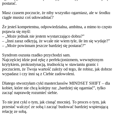
postarać.
Masz czasem poczucie, że niby wszystko ogarniasz, ale w środku
ciągle musisz coś udowadniać?
Że jesteś kompetentna, odpowiedzialna, ambitna, a mimo to często
pojawia się myśl:
– „Może jednak nie jestem wystarczająco dobra?”
– „Inni zaraz odkryją, że wcale nie wiem tyle, ile im się wydaje?”
– „Może powinnam jeszcze bardziej się postarać?”
Syndrom oszusta rzadko przychodzi sam.
Najczęściej idzie pod rękę z perfekcjonizmem, wewnętrznym
krytykiem, prokrastynacją, trudnością w stawianiu granic i
poczuciem, że Twoja wartość zależy od tego, ile robisz, jak dobrze
wypadasz i czy inni są z Ciebie zadowoleni.
Dlatego stworzyłam cykl masterclassów MINDSET SHIFT – dla
kobiet, które nie chcą kolejny raz „bardziej się ogarniać”, tylko
zacząć naprawdę rozumieć siebie.
To nie jest cykl o tym, jak cisnąć mocniej. To proces o tym, jak
przestać walczyć ze sobą i zacząć budować bardziej wspierającą
relację ze sobą.